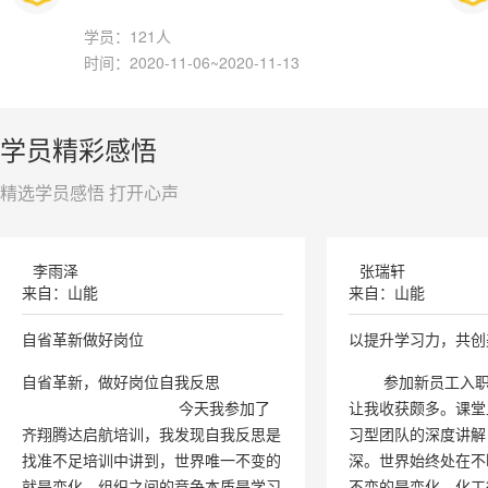
学员：121人
时间：2020-11-06~2020-11-13
学员精彩感悟
精选学员感悟 打开心声
李雨泽
张瑞轩
来自：山能
来自：山能
自省革新做好岗位
以提升学习力，共创
自省革新，做好岗位自我反思
参加新员工入职
今天我参加了
让我收获颇多。课堂
齐翔腾达启航培训，我发现自我反思是
习型团队的深度讲解
找准不足培训中讲到，世界唯一不变的
深。世界始终处在不
就是变化，组织之间的竞争本质是学习
不变的是变化，化工