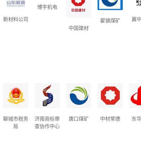
梯。培训梳理出企业发展完整逻辑：市
难生出主动钻研的
博宇机电
场、产品、技术、人才、学习力环环相
学习毅力，是保证
扣，人才的核心根基就是持续提升的学
定发挥的关键。学习
新材料公司
冀
翟镇煤矿
习速度，齐翔腾达好，我们好我们好，
的事情，而是要在整
中国建材
齐翔腾达更好的理念，让我读懂个人成
坚持。眼下培训任务
长和企业发展密不可分，想要实现自我
工艺、规范也会持续
超越，就要把个人进步融入团队中。自
在考验我们的耐心。
我革命，如果说反思是发现问题，超越
枯燥，坚持学习、定
是改良提升，自我革命便是彻底打破老
型团队的前进节奏，
旧思想。只要踏实埋头干活就能做出成
怠，日积月累的学习
绩，这次培训彻底推翻了我的错误认
上的提升。 学习
知。学习型组织离不开全方位革新，行
识、结合实践、快速
为、思维、信息传播、知识管理、企业
本领。这不单单是背
文化、创新变革缺一不可，创新更需要
更要求我们读懂悟透
观念、管理、技术、组织、战略。真正
变通。化工行业技术
的自我革命，首先是心态革命，彻底放
不断打磨学习效率，
聊城市税务
济南商标审
唐口煤矿
中材常德
东
弃躺平，做到凡事全力以赴，而非尽力
工作结合起来，才能
局
查协作中心
而为，其次是工作模式革命，告别单一
岗位真本事，跟上企
重复的机械工作，坚持工作、学习、研
优秀的团队之中。