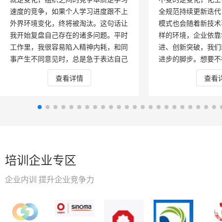
速度的竞争，如果个人学习进度跟不上
全规范持续更新迭代
外界环境变化，终将被淘汰。这句话让
模式也会随着新技术
我开始复盘自己存在的诸多问题。平时
样的环境，企业依靠
工作里，我很容易陷入精神内耗，和同
进、创新突破，我们
事产生不同意见时，总是急于表达自己
进步的脚步。想要不
的想法，缺少包容、倾听他人的耐心。
就必须坚持自我革命
查看详情
查看
在工作方式上，过去我简单把工作等同
摆脱被动学习的状态
于完成领导安排的任务，只做到基础标
职业道路，唯一的办
准化作业，既不会主动优化流程，也很
习力。我深刻意识到
少主动帮助身边同事。培训中说道全身
职业生涯能够稳步走
心投入持续增长的学习组织不是尽力而
力、学习能力、学习
为，而是全力以赴，学习不等于学历反
学习力，三者缺一不
观我自身，长期存在被动学习，只有遇
的基础，也是打造高
培训企业专区
到问题才临时翻看资料，没有坚持更别
实现个人与公司共同
说其他的了，这次学习如同镜子，让我
障。 想要拥有充
企业内训 提升企业竞争力
直面自身短板，明白反思不是自我否
首先必须树立清晰坚
定，而是找到改进方向的第一步。自我
有明确目标，学习很
超越，是补齐短板、拓宽能力边界的阶
动应付；仅仅为了应