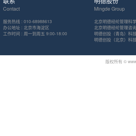
联系
明德股份
Contact
Mingde Group
服务热线 : 010-68988613
北京明德经纶管理科
办公地址 : 北京市海淀区
北京明德经纶管理咨
工作时间 : 周一到周五 9:00-18:00
明德创投（青岛）科
明德创投（北京）科
版权所有 © www.m