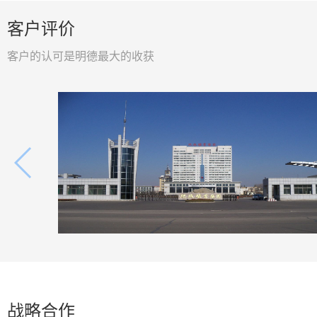
究同步推进，主动改良工作方法，最后
变，行业也在不断发
客户评价
是格局认知革命，不再把工作仅当作谋
是参加培训这几天的
生手段，而是在岗位上追寻生命价值，
后工作生活里长久的
客户的认可是明德最大的收获
主动参与创新变革，为团队、企业创造
力、能力三者缺一不
长效益。 一组李雨泽
人的成长上限。只有
力、长久坚持磨炼毅
能力，才能跟上公司
步，不断突破自我。
正式上岗之后，我会
悟、行的要求，主动
努力成长为符合公司
身的成长为团队添一
稳步前行。
战略合作